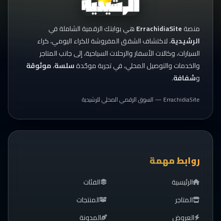
منصة
ErrachidiaSite
هي بوابتك الرقمية الشاملة في
الرشيدية
، لاكتشاف الشقق المفروشة للكراء اليومي، كراء
السيارات، وكالات الأسفار والرحلات السياحية، إلى جانب المتاجر
والخدمات والتوصيل المحلي، في تجربة موحّدة
سلسة
،
موثوقة
و
شفافة
.
ErrachidiaSite — السوق الرقمي المحلي للرشيدية
روابط مهمة
الرئيسية
الفئات
المتاجر
المنتجات
العروض
المدونة