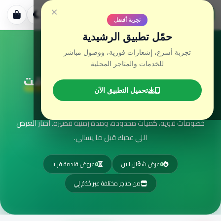
موقع الرشيدية
×
خدمات • متاجر
تجربة أفضل
حمّل تطبيق الرشيدية
تجربة أسرع، إشعارات فورية، ووصول مباشر
متاجر الرشيدية – عروض سريعة من متاجر موثوقة
للخدمات والمتاجر المحلية
⚡ عروض سريعة وْزْوُونْيَة – الوقت
تحميل التطبيق الآن
كَيْدُوزْ!
خصومات قوية، كميات محدودة، ومدة زمنية قصيرة. اختار العرض
اللي عجبك قبل ما يسالي.
0
عرض شغّال الآن
0
عروض قادمة قريبا
من متاجر مختلفة عبر خْدْمْ لِي